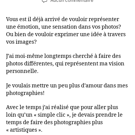
Aucun commentaire
l’article
l’article
Découvrez
5
Vous est il déjà arrivé de vouloir représenter
genres
une émotion, une sensation dans vos photos?
de
photographie
Ou bien de vouloir exprimer une idée à travers
artistique
vos images?
J’ai moi-même longtemps cherché à faire des
photos différentes, qui représentent ma vision
personnelle.
Je voulais mettre un peu plus d’amour dans mes
photographies!
Avec le temps j’ai réalisé que pour aller plus
loin qu’un « simple clic », je devais prendre le
temps de faire des photographies plus
« artistiques ».