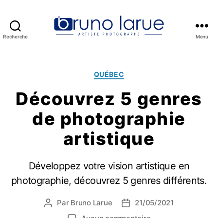
Recherche
Menu
Cours
de
photo
Catégories
QUÉBEC
Découvrez 5 genres
de photographie
artistique
Développez votre vision artistique en
photographie, découvrez 5 genres différents.
Par
Bruno Larue
21/05/2021
Auteur
Date
de
de
sur