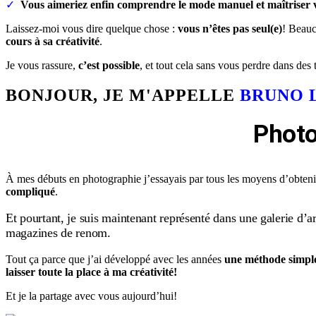
✓
Vous aimeriez enfin comprendre le mode manuel et maîtriser v
Laissez-moi vous dire quelque chose :
vous n’êtes pas seul(e)
! Beauc
cours à sa créativité
.
Je vous rassure,
c’est possible
, et tout cela sans vous perdre dans des
BONJOUR, JE M'APPELLE
BRUNO 
Photo
À mes débuts en photographie j’essayais par tous les moyens d’obtenir
compliqué
.
Et pourtant, je suis
maintenant
représenté dans une galerie d’a
magazines de renom.
Tout ça parce que j’ai développé avec les années
une méthode simpl
laisser toute la place à ma créativité
!
Et je la partage avec vous aujourd’hui!