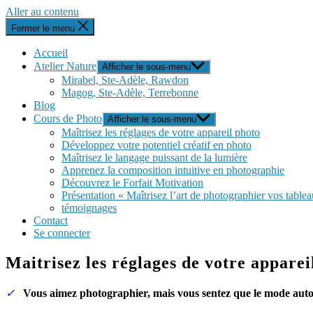
Aller au contenu
Fermer le menu
Accueil
Atelier Nature
Afficher le sous-menu
Mirabel, Ste-Adèle, Rawdon
Magog, Ste-Adèle, Terrebonne
Blog
Cours de Photo
Afficher le sous-menu
Maîtrisez les réglages de votre appareil photo
Développez votre potentiel créatif en photo
Maîtrisez le langage puissant de la lumière
Apprenez la composition intuitive en photographie
Découvrez le Forfait Motivation
Présentation « Maîtrisez l’art de photographier vos table
témoignages
Contact
Se connecter
Maitrisez les réglages de votre apparei
✓
Vous aimez photographier, mais vous sentez que le mode auto